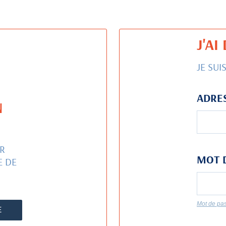
J'A
JE SUI
ADRES
N
R
MOT 
E DE
Mot de pas
E