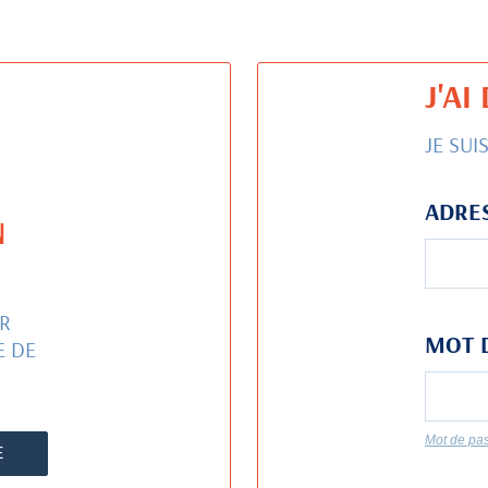
J'A
JE SUI
ADRES
N
R
MOT 
E DE
Mot de pas
E